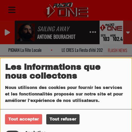
SAILING AWAY
ANTOINE BOURACHOT
PIGNAN La Fête Locale
LE CRES La Fiesta d'été 2026!
MONT
FLASH NEWS
Les informations que
nous collectons
Nous utilisons des cookies pour fournir les services
et les fonctionnalités proposés sur notre site et pour
améliorer l'expérience de nos utilisateurs.
Tout accepter
Tout refuser