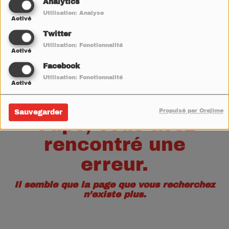
40
Analytics
Utilisation: Analyse
Activé
Twitter
Utilisation: Fonctionnalité
Activé
Facebook
Utilisation: Fonctionnalité
Activé
Propulsé par Orejime
Sauvegarder
Oups, vous avez
rencontré une
erreur.
Il semble que la page que vous recherchez
n’existe plus.