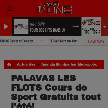
Radio ONE
RETOUR DES HITS DANS UN INSTANT...
AC Course de Brouette
BESSAN Foire aux Anes
POMEROLS Vide-
FLASH NEWS
Actualités
Agenda Montpellier Métropole, Pays de l'Or, Lunel
PALAVAS LES
FLOTS Cours de
Sport Gratuits tout
l'été!