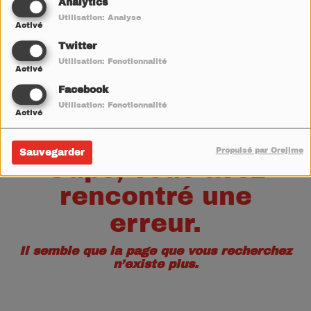
40
Analytics
Utilisation: Analyse
Activé
Twitter
Utilisation: Fonctionnalité
Activé
Facebook
Utilisation: Fonctionnalité
Activé
Propulsé par Orejime
Sauvegarder
Oups, vous avez
rencontré une
erreur.
Il semble que la page que vous recherchez
n’existe plus.