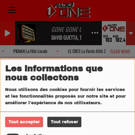
GONE GONE GONE
DAVID GUETTA, TEDDY SWIMS, TONES AND I
PIGNAN La Fête Locale
LE CRES La Fiesta d'été 2026!
M
FLASH NEWS
Les informations que
nous collectons
Nous utilisons des cookies pour fournir les services
et les fonctionnalités proposés sur notre site et pour
améliorer l'expérience de nos utilisateurs.
Tout accepter
Tout refuser