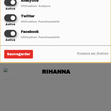
Analytics
Utilisation: Analyse
V
W
X
Y
Z
Activé
Twitter
BRUNO MARS
Utilisation: Fonctionnalité
Activé
Facebook
KATY PERRY
Utilisation: Fonctionnalité
Activé
MAÎTRE GIMS
Propulsé par Orejime
Sauvegarder
RIHANNA