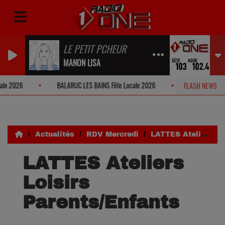
LE PETIT PCHEUR
MANON LISA
026
BALARUC LES BAINS Fête Locale 2026
ST THIBERY Soirée E
FLASH NEWS
Actualités
RDV Mercredi
LATTES Ateliers Loisirs Parents/Enfants
LATTES Ateliers
Loisirs
Parents/Enfants