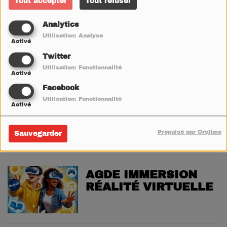
Tout accepter
Tout refuser
Analytics
Utilisation: Analyse
SETE MARCHÉ
Activé
ARTISANAL
Twitter
Utilisation: Fonctionnalité
Activé
Facebook
Utilisation: Fonctionnalité
MARSEILLAN VOS
Activé
RENDEZ-VOUS
GRATUITS DU
Propulsé par Orejime
Sauvegarder
MARDI
AGDE IMMERSION
RÉALITÉ VIRTUELLE