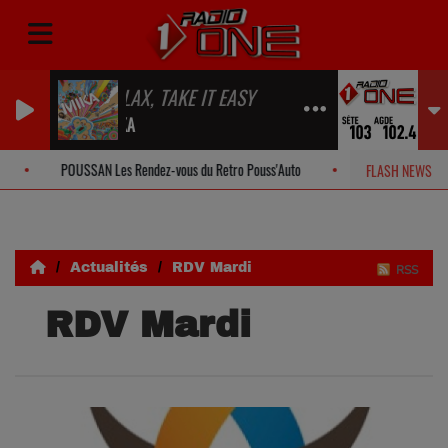
RELAX, TAKE IT EASY
MIKA
POUSSAN Les Rendez-vous du Retro Pouss'Auto
SETE Offres spéc
FLASH NEWS
Actualités
RDV Mardi
RSS
RDV Mardi