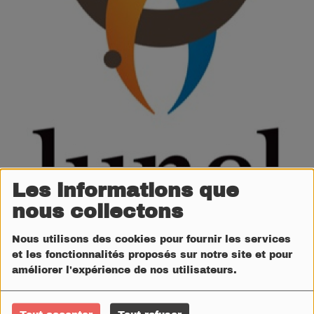
LUNEL SOIRÉES
Les informations que
nous collectons
TAUREAUX PISCINES
Nous utilisons des cookies pour fournir les services
et les fonctionnalités proposés sur notre site et pour
améliorer l'expérience de nos utilisateurs.
LUNEL LES MARDIS
DE LUNEL