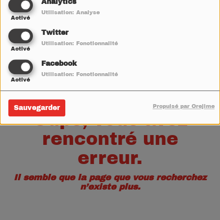
40
Analytics
Utilisation: Analyse
Activé
Twitter
Utilisation: Fonctionnalité
Activé
Facebook
Utilisation: Fonctionnalité
Activé
Propulsé par Orejime
Sauvegarder
Oups, vous avez
rencontré une
erreur.
Il semble que la page que vous recherchez
n’existe plus.