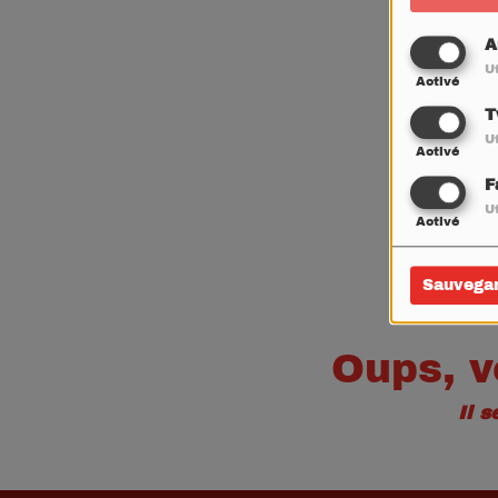
A
Ut
Activé
T
Ut
Activé
F
Ut
Activé
Sauvega
Oups, v
Il 