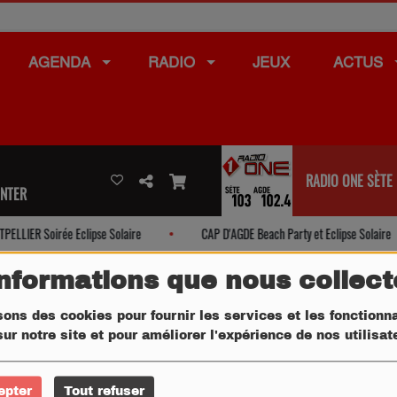
AGENDA
RADIO
JEUX
ACTUS
RADIO ONE SÈTE
ENTER
LIER Soirée Eclipse Solaire
CAP D'AGDE Beach Party et Eclipse Solaire
informations que nous collec
sons des cookies pour fournir les services et les fonctionna
ur notre site et pour améliorer l'expérience de nos utilisa
epter
Tout refuser