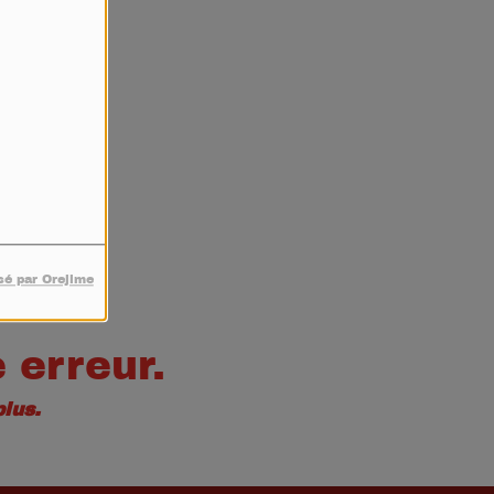
4
sé par Orejime
 erreur.
lus.