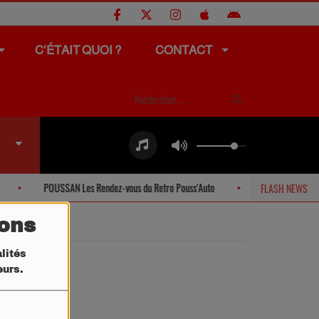
C'ÉTAIT QUOI ?
CONTACT
POUSSAN Les Rendez-vous du Retro Pouss'Auto
SETE Offres spéci
FLASH NEWS
tons
lités
teurs.