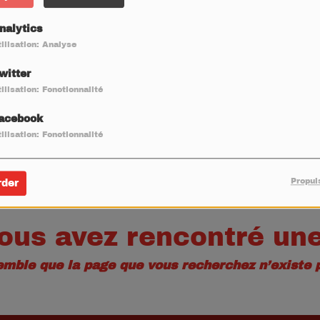
40
nalytics
ilisation: Analyse
witter
ilisation: Fonctionnalité
acebook
ilisation: Fonctionnalité
Propul
rder
ous avez rencontré une
semble que la page que vous recherchez n’existe p