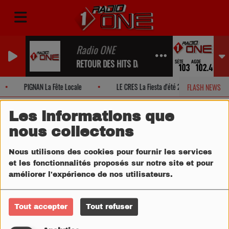
Radio ONE
RETOUR DES HITS DANS UN INSTANT...
PIGNAN La Fête Locale
LE CRES La Fiesta d'été 2026!
M
FLASH NEWS
Les informations que
nous collectons
Nous utilisons des cookies pour fournir les services
et les fonctionnalités proposés sur notre site et pour
améliorer l'expérience de nos utilisateurs.
Tout accepter
Tout refuser