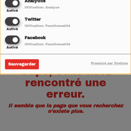
40
Analytics
Utilisation: Analyse
Activé
Twitter
Utilisation: Fonctionnalité
Activé
Facebook
Utilisation: Fonctionnalité
Activé
Propulsé par Orejime
Sauvegarder
Oups, vous avez
rencontré une
erreur.
Il semble que la page que vous recherchez
n’existe plus.