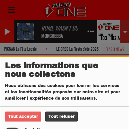
ROME WASN'T BUILD IN ONE DAY
MORCHEEBA
PIGNAN La Fête Locale
LE CRES La Fiesta d'été 2026!
MONTPEL
FLASH NEWS
Les informations que
nous collectons
Nous utilisons des cookies pour fournir les services
et les fonctionnalités proposés sur notre site et pour
améliorer l'expérience de nos utilisateurs.
Tout accepter
Tout refuser