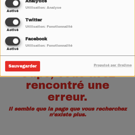
40
Analytics
Utilisation: Analyse
Activé
Twitter
Utilisation: Fonctionnalité
Activé
Facebook
Utilisation: Fonctionnalité
Activé
Propulsé par Orejime
Sauvegarder
Oups, vous avez
rencontré une
erreur.
Il semble que la page que vous recherchez
n’existe plus.