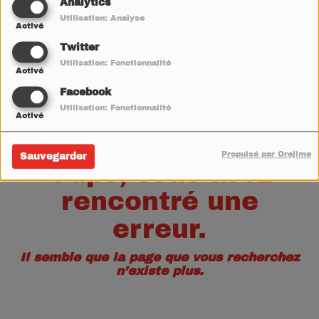
40
Analytics
Utilisation: Analyse
Activé
Twitter
Utilisation: Fonctionnalité
Activé
Facebook
Utilisation: Fonctionnalité
Activé
Propulsé par Orejime
Sauvegarder
Oups, vous avez
rencontré une
erreur.
Il semble que la page que vous recherchez
n’existe plus.