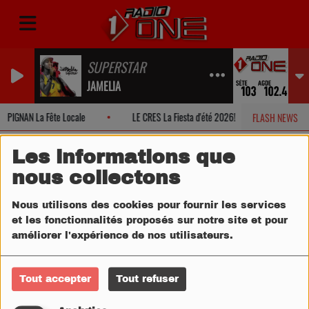
SUPERSTAR
JAMELIA
PIGNAN La Fête Locale
LE CRES La Fiesta d'été 2026!
MONTPEL
FLASH NEWS
Les informations que
nous collectons
Nous utilisons des cookies pour fournir les services
et les fonctionnalités proposés sur notre site et pour
améliorer l'expérience de nos utilisateurs.
Tout accepter
Tout refuser