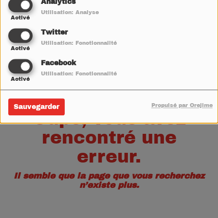
40
Analytics
Utilisation: Analyse
Activé
Twitter
Utilisation: Fonctionnalité
Activé
Facebook
Utilisation: Fonctionnalité
Activé
Propulsé par Orejime
Sauvegarder
Oups, vous avez
rencontré une
erreur.
Il semble que la page que vous recherchez
n’existe plus.