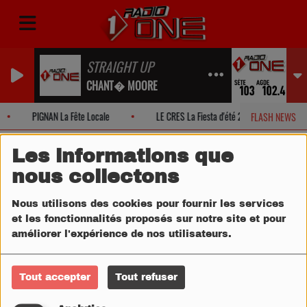
STRAIGHT UP
CHANT� MOORE
PIGNAN La Fête Locale
LE CRES La Fiesta d'été 2026!
M
FLASH NEWS
Les informations que
nous collectons
Nous utilisons des cookies pour fournir les services
et les fonctionnalités proposés sur notre site et pour
améliorer l'expérience de nos utilisateurs.
Tout accepter
Tout refuser