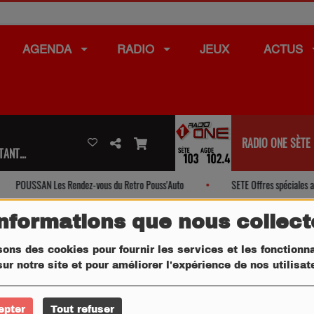
AGENDA
RADIO
JEUX
ACTUS
RADIO ONE SÈTE
ANT...
POUSSAN Les Rendez-vous du Retro Pouss'Auto
SETE Offres spéciales a
informations que nous collec
sons des cookies pour fournir les services et les fonctionna
ur notre site et pour améliorer l'expérience de nos utilisa
epter
Tout refuser