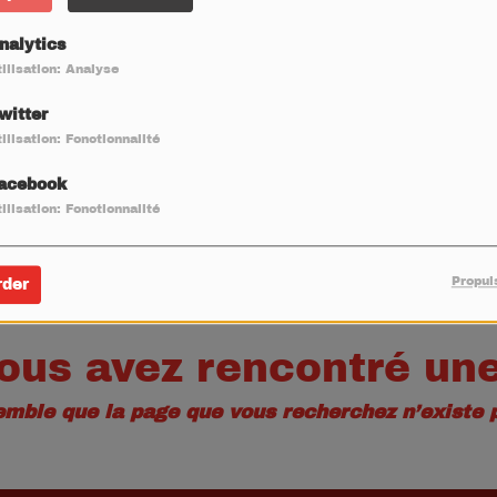
40
nalytics
ilisation: Analyse
witter
ilisation: Fonctionnalité
acebook
ilisation: Fonctionnalité
Propul
rder
ous avez rencontré une
semble que la page que vous recherchez n’existe p