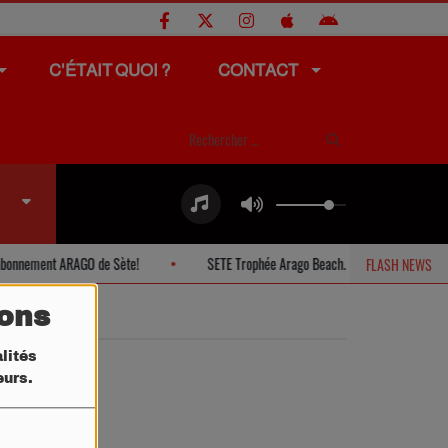
C'ÉTAIT QUOI ?
CONTACT
bonnement ARAGO de Sète!
SETE Trophée Arago Beach.
PIGNAN L
FLASH NEWS
tons
lités
teurs.