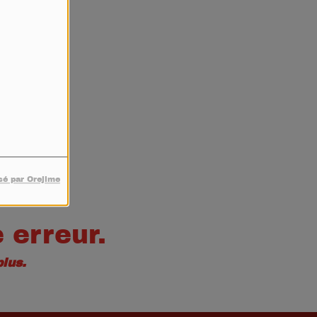
4
sé par Orejime
 erreur.
lus.