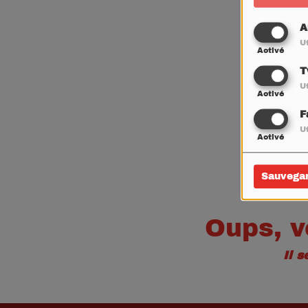
A
Ut
Activé
T
Ut
Activé
F
Ut
Activé
Sauvega
Oups, v
Il 