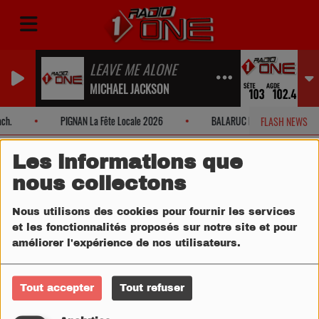
LEAVE ME ALONE
MICHAEL JACKSON
ch.
PIGNAN La Fête Locale 2026
BALARUC LES BAINS Fête Loca
FLASH NEWS
Les informations que
nous collectons
Nous utilisons des cookies pour fournir les services
et les fonctionnalités proposés sur notre site et pour
améliorer l'expérience de nos utilisateurs.
Tout accepter
Tout refuser