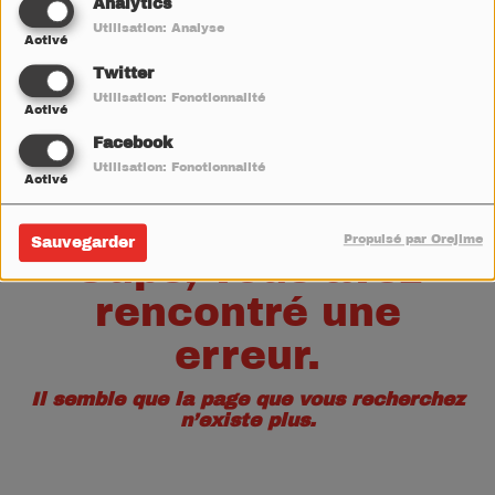
40
Analytics
Utilisation: Analyse
Activé
Twitter
Utilisation: Fonctionnalité
Activé
Facebook
Utilisation: Fonctionnalité
Activé
Propulsé par Orejime
Sauvegarder
Oups, vous avez
rencontré une
erreur.
Il semble que la page que vous recherchez
n’existe plus.