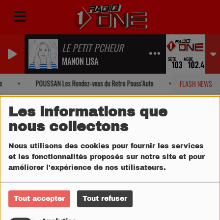
LE PETIT PCHEUR
MANON LISA
POUSSAN Les Rendez-vous du Retro Pouss'Auto
SETE Offres s
FLASH NEWS
Les informations que
nous collectons
Nous utilisons des cookies pour fournir les services
et les fonctionnalités proposés sur notre site et pour
améliorer l'expérience de nos utilisateurs.
Tout accepter
Tout refuser