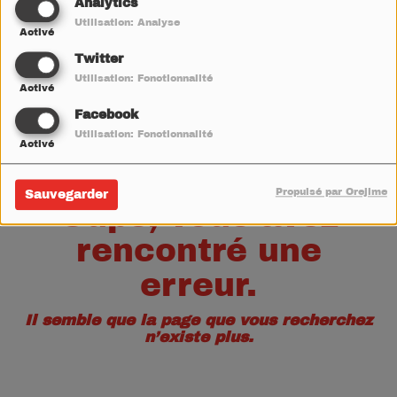
40
Analytics
Utilisation: Analyse
Activé
Twitter
Utilisation: Fonctionnalité
Activé
Facebook
Utilisation: Fonctionnalité
Activé
Propulsé par Orejime
Sauvegarder
Oups, vous avez
rencontré une
erreur.
Il semble que la page que vous recherchez
n’existe plus.