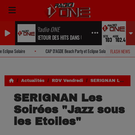
Radio ONE
RETOUR DES HITS DANS UN INSTANT...
ipse Solaire
CAP D'AGDE Beach Party et Eclipse Solaire
POUSS
FLASH NEWS
Actualités
RDV Vendredi
SERIGNAN Les Soirées "Jazz sous les Etoiles"
SERIGNAN Les
Soirées "Jazz sous
les Etoiles"