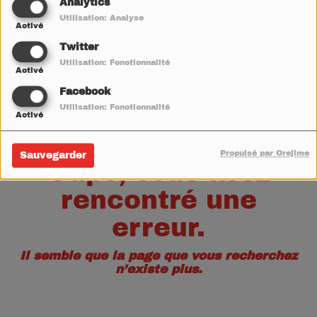
40
Analytics
Utilisation: Analyse
Activé
Twitter
Utilisation: Fonctionnalité
Activé
Facebook
Utilisation: Fonctionnalité
Activé
Propulsé par Orejime
Sauvegarder
Oups, vous avez
rencontré une
erreur.
Il semble que la page que vous recherchez
n’existe plus.