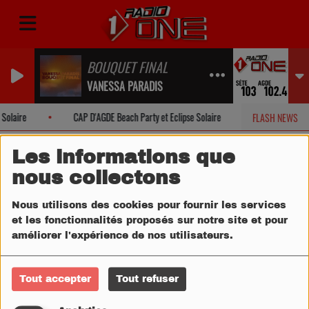
BOUQUET FINAL
VANESSA PARADIS
Solaire
CAP D'AGDE Beach Party et Eclipse Solaire
POUSSAN Les
FLASH NEWS
Les informations que
nous collectons
Nous utilisons des cookies pour fournir les services
et les fonctionnalités proposés sur notre site et pour
améliorer l'expérience de nos utilisateurs.
Tout accepter
Tout refuser