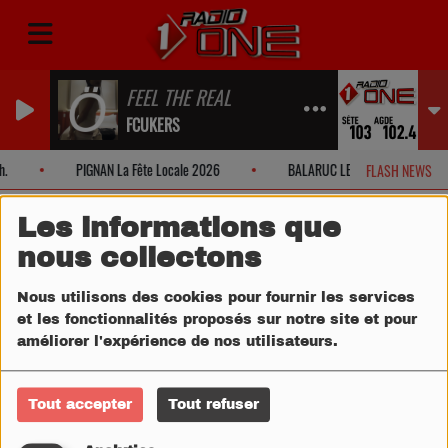
FEEL THE REAL
FCUKERS
.
PIGNAN La Fête Locale 2026
BALARUC LES BAINS Fête Local
FLASH NEWS
Les informations que
nous collectons
Nous utilisons des cookies pour fournir les services
et les fonctionnalités proposés sur notre site et pour
améliorer l'expérience de nos utilisateurs.
Tout accepter
Tout refuser