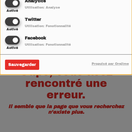
40
Analytics
Utilisation: Analyse
Activé
Twitter
Utilisation: Fonctionnalité
Activé
Facebook
Utilisation: Fonctionnalité
Activé
Propulsé par Orejime
Sauvegarder
Oups, vous avez
rencontré une
erreur.
Il semble que la page que vous recherchez
n’existe plus.