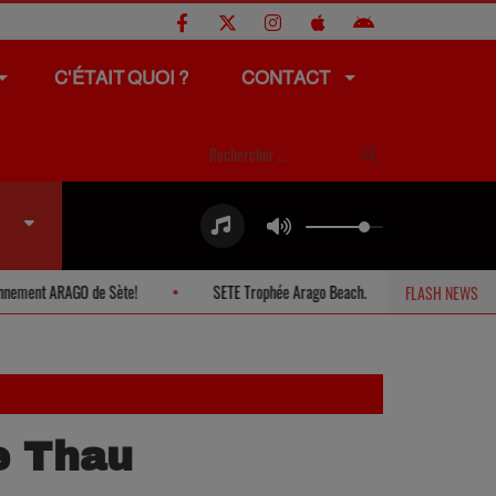
C'ÉTAIT QUOI ?
CONTACT
GO de Sète!
SETE Trophée Arago Beach.
PIGNAN La Fête Local
FLASH NEWS
e Thau