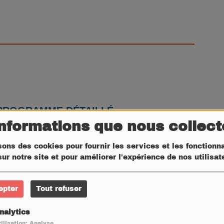
PROGRAMME DÉTAILLÉ
informations que nous collec
sons des cookies pour fournir les services et les fonctionna
ur notre site et pour améliorer l'expérience de nos utilisa
llet - Montbazin - 19h30
epter
Tout refuser
e de la voûte céleste
nalytics
ilisation: Analyse