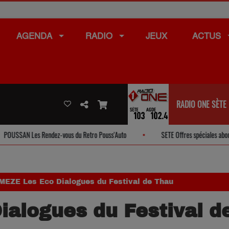
AGENDA
RADIO
JEUX
ACTUS
RADIO ONE SÈTE
s Rendez-vous du Retro Pouss'Auto
SETE Offres spéciales abonnement ARA
MEZE Les Eco Dialogues du Festival de Thau
alogues du Festival d