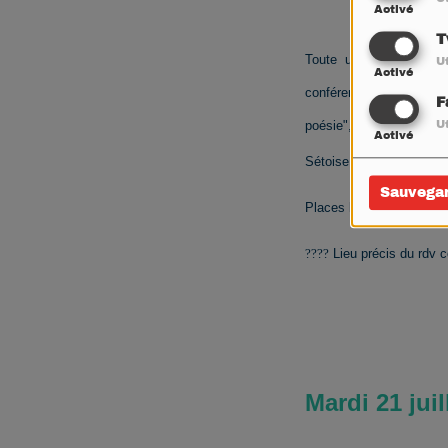
Activé
T
Toute une soirée en ga
Ut
Activé
conférence de Pierre-B
F
poésie", nous repéreron
Ut
Activé
Sétoise d'Astronomie (A
Sauvega
Places limitées ! inscrip
????
Lieu précis du rdv 
Mardi 21 jui