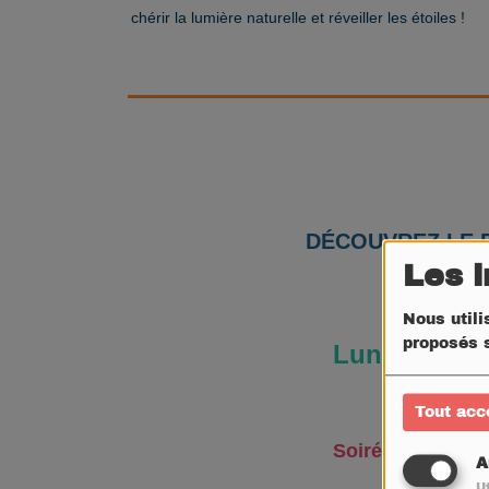
chérir la lumière naturelle et réveiller les étoiles !
DÉCOUVREZ LE 
Les 
Nous utili
proposés s
Lundi 20 jui
Tout acc
Soirée découvert
A
Ut