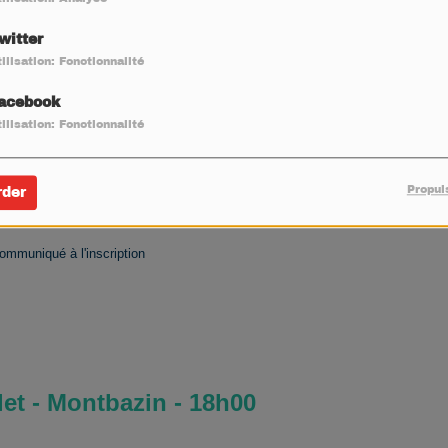
witter
rrigue sous les constellations et la Voie Lactée ! Après une
ilisation: Fonctionnalité
ernard TOUBOL sur "La lumière des astres, entre astronomie et
acebook
s les principales constellations d’été guidés par l’Association
ilisation: Fonctionnalité
SAT).
Propul
rder
tion :
billetterie@festivaldethau.com
communiqué à l'inscription
llet - Montbazin - 18h00