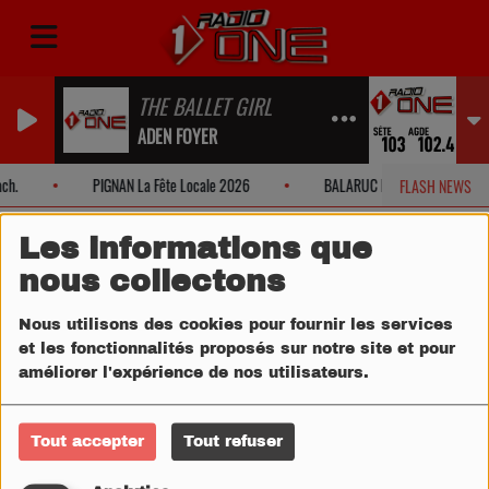
THE BALLET GIRL
ADEN FOYER
ch.
PIGNAN La Fête Locale 2026
BALARUC LES BAINS Fête Loca
FLASH NEWS
Les informations que
nous collectons
Nous utilisons des cookies pour fournir les services
et les fonctionnalités proposés sur notre site et pour
améliorer l'expérience de nos utilisateurs.
Tout accepter
Tout refuser