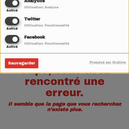
40
Analytics
Utilisation: Analyse
Activé
Twitter
Utilisation: Fonctionnalité
Activé
Facebook
Utilisation: Fonctionnalité
Activé
Propulsé par Orejime
Sauvegarder
Oups, vous avez
rencontré une
erreur.
Il semble que la page que vous recherchez
n’existe plus.