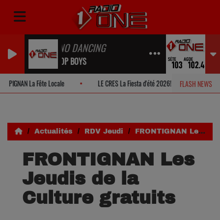
DOMINO DANCING
PET SHOP BOYS
PIGNAN La Fête Locale
LE CRES La Fiesta d'été 2026!
MONTPELL
FLASH NEWS
Actualités
RDV Jeudi
FRONTIGNAN Les Jeudis de la Culture gratuits
FRONTIGNAN Les
Jeudis de la
Culture gratuits