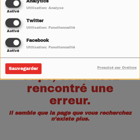
40
Analytics
Utilisation: Analyse
Activé
Twitter
Utilisation: Fonctionnalité
Activé
Facebook
Utilisation: Fonctionnalité
Activé
Propulsé par Orejime
Sauvegarder
Oups, vous avez
rencontré une
erreur.
Il semble que la page que vous recherchez
n’existe plus.