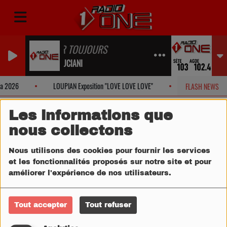
AMOUR TOUJOURS
CLARA LUCIANI
a 2026
LOUPIAN Exposition "LOVE LOVE LOVE"
FRONTIGNAN Vos 
FLASH NEWS
Les informations que
nous collectons
Nous utilisons des cookies pour fournir les services
et les fonctionnalités proposés sur notre site et pour
améliorer l'expérience de nos utilisateurs.
Tout accepter
Tout refuser