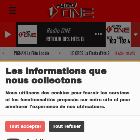
Radio ONE
RETOUR DES HITS DANS UN INSTANT...
PIGNAN La Fête Locale
LE CRES La Fiesta d'été 2026!
M
FLASH NEWS
Les informations que
nous collectons
Nous utilisons des cookies pour fournir les services
et les fonctionnalités proposés sur notre site et pour
améliorer l'expérience de nos utilisateurs.
Tout accepter
Tout refuser