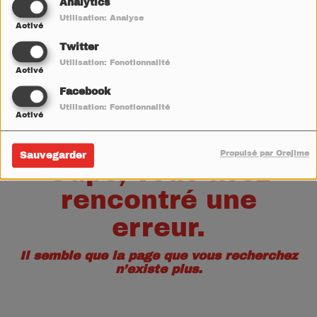
40
Analytics
Utilisation: Analyse
Activé
Twitter
Utilisation: Fonctionnalité
Activé
Facebook
Utilisation: Fonctionnalité
Activé
Propulsé par Orejime
Sauvegarder
Oups, vous avez
rencontré une
erreur.
Il semble que la page que vous recherchez
n’existe plus.