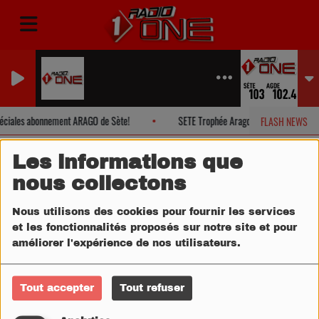
 JOUR DU DISCO
NET
éciales abonnement ARAGO de Sète!
SETE Trophée Arago Beach.
FLASH NEWS
Les informations que
nous collectons
Nous utilisons des cookies pour fournir les services
et les fonctionnalités proposés sur notre site et pour
améliorer l'expérience de nos utilisateurs.
Tout accepter
Tout refuser