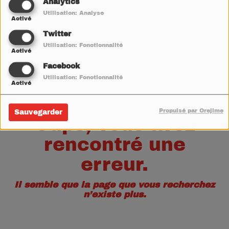
40
Analytics
Utilisation: Analyse
Activé
Twitter
Utilisation: Fonctionnalité
Activé
Facebook
Utilisation: Fonctionnalité
Activé
Propulsé par Orejime
Sauvegarder
Oups, vous avez
rencontré une
erreur.
Il semble que la page que vous recherchez
n’existe plus.