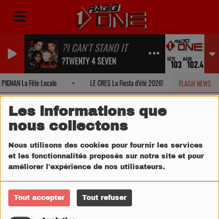
?I CAN'T STAND IT
?TWENTY 4 SEVEN
PIGNAN La Fête Locale
LE CRES La Fiesta d'été 2026!
MONTPELLI
FLASH NEWS
Les informations que
nous collectons
Nous utilisons des cookies pour fournir les services
et les fonctionnalités proposés sur notre site et pour
améliorer l'expérience de nos utilisateurs.
Tout accepter
Tout refuser