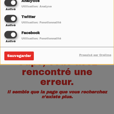
40
Analytics
Utilisation: Analyse
Activé
Twitter
Utilisation: Fonctionnalité
Activé
Facebook
Utilisation: Fonctionnalité
Activé
Propulsé par Orejime
Sauvegarder
Oups, vous avez
rencontré une
erreur.
Il semble que la page que vous recherchez
n’existe plus.