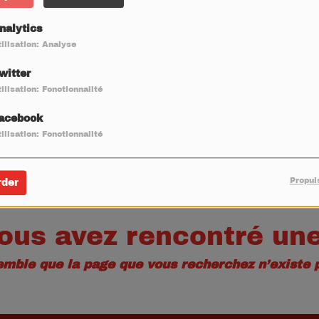
40
nalytics
ilisation: Analyse
witter
ilisation: Fonctionnalité
acebook
ilisation: Fonctionnalité
Propul
rder
ous avez rencontré une
semble que la page que vous recherchez n’existe p