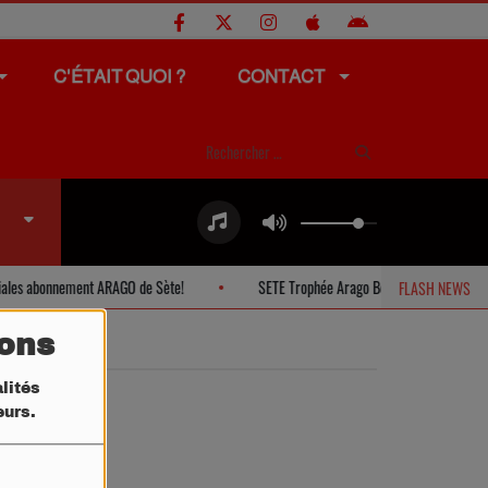
C'ÉTAIT QUOI ?
CONTACT
les abonnement ARAGO de Sète!
SETE Trophée Arago Beach.
PIG
FLASH NEWS
tons
lités
teurs.