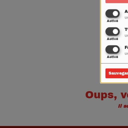
A
Ut
Activé
T
Ut
Activé
F
Ut
Activé
Sauvega
Oups, v
Il 