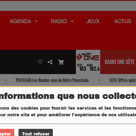
AGENDA
RADIO
JEUX
ACTUS
RADIO ONE SÈTE
POUSSAN Les Rendez-vous du Retro Pouss'Auto
SETE Offres spécia
informations que nous collec
sons des cookies pour fournir les services et les fonctionna
ur notre site et pour améliorer l'expérience de nos utilisa
epter
Tout refuser