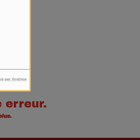
4
sé par Orejime
 erreur.
lus.