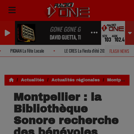
GONE GONE GONE
DAVID GUETTA, TEDDY SWIMS, TONES AND I
PIGNAN La Fête Locale
LE CRES La Fiesta d'été 2026!
MONTP
FLASH NEWS
Actualités
Actualités régionales
Montpellier : la Bibliothèque Sonore recherche des bénévoles
Montpellier : la
Bibliothèque
Sonore recherche
des bénévoles