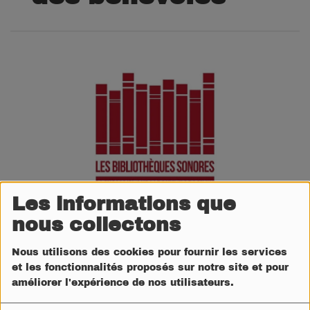
Les informations que
nous collectons
24 FÉVRIER 2026
Nous utilisons des cookies pour fournir les services
À
Montpellier
, la
Bibliothèque Sonore de
et les fonctionnalités proposés sur notre site et pour
améliorer l'expérience de nos utilisateurs.
Montpellier et de l’Hérault
lance un appel aux