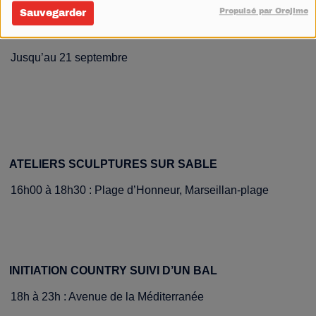
MARCHÉ QUOTIDIEN
Propulsé par Orejime
Sauvegarder
8h à 13h : Place du marché, Marseillan-Plage
Jusqu’au 21 septembre
ATELIERS SCULPTURES SUR SABLE
16h00 à 18h30 : Plage d’Honneur, Marseillan-plage
INITIATION COUNTRY SUIVI D’UN BAL
18h à 23h : Avenue de la Méditerranée