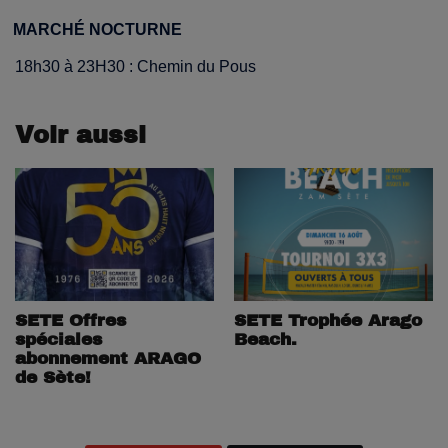
MARCHÉ NOCTURNE
18h30 à 23H30 : Chemin du Pous
Voir aussi
SETE Offres
SETE Trophée Arago
spéciales
Beach.
abonnement ARAGO
de Sète!