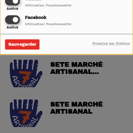
PROTECTION CIVILE
Utilisation: Fonctionnalité
Activé
Facebook
PORTIRAGNES
Utilisation: Fonctionnalité
Activé
ACTIVITÉS
SPORTIVES
Propulsé par Orejime
Sauvegarder
GRATUITES
SETE MARCHÉ
ARTISANAL
NOCTURNE
SETE MARCHÉ
ARTISANAL