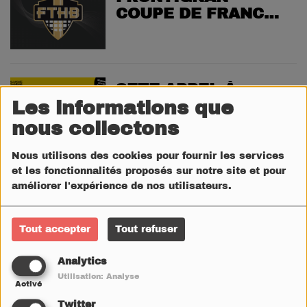
COUPE DE FRANCE
DE HANDBALL FTHB
/ SARRAN
SETE APPEL À
Les informations que
CANDIDATURES
ACCOMPAGNEMENT
nous collectons
GRATUIT!
Nous utilisons des cookies pour fournir les services
et les fonctionnalités proposés sur notre site et pour
MEZE A VOIR AU ET
améliorer l'expérience de nos utilisateurs.
À FAIRE AU CINÉMA
LE TAURUS
Tout accepter
Tout refuser
Analytics
HERAULT
Utilisation: Analyse
Activé
INCENDIES: APPEL
SOLIDARITÉ DE LA
Twitter