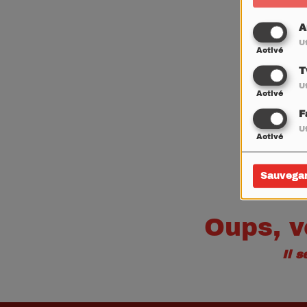
A
Ut
Activé
T
Ut
Activé
F
Ut
Activé
Sauvega
Oups, v
Il 