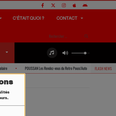
C'ÉTAIT QUOI ?
CONTACT
ire
POUSSAN Les Rendez-vous du Retro Pouss'Auto
SETE Offre
FLASH NEWS
tons
lités
teurs.