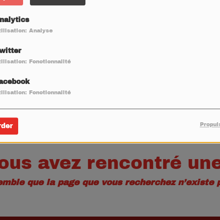
40
nalytics
ilisation: Analyse
witter
ilisation: Fonctionnalité
acebook
ilisation: Fonctionnalité
Propul
rder
ous avez rencontré une
semble que la page que vous recherchez n’existe p