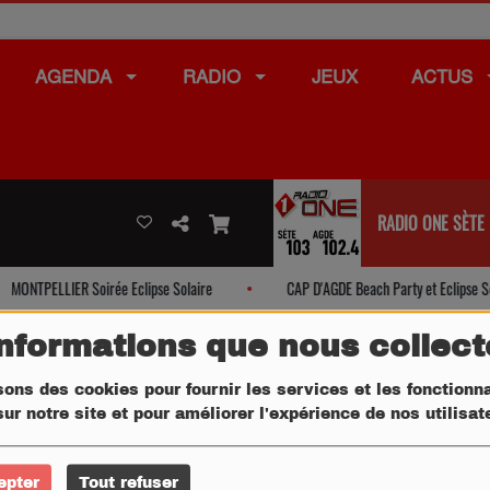
AGENDA
RADIO
JEUX
ACTUS
RADIO ONE SÈTE
MONTPELLIER Soirée Eclipse Solaire
CAP D'AGDE Beach Party et Eclipse Sola
informations que nous collec
sons des cookies pour fournir les services et les fonctionna
ur notre site et pour améliorer l'expérience de nos utilisa
epter
Tout refuser