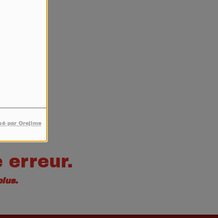
4
sé par Orejime
 erreur.
lus.