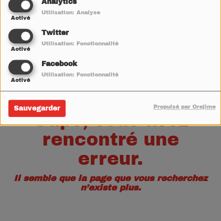
40
Analytics
Utilisation: Analyse
Activé
Twitter
Utilisation: Fonctionnalité
Activé
Facebook
Utilisation: Fonctionnalité
Activé
Propulsé par Orejime
Sauvegarder
Oups, vous avez
rencontré une
erreur.
Il semble que la page que vous recherchez
n’existe plus.