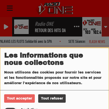
Radio ONE
RETOUR DES HITS DANS UN INSTANT...
ALAVAS LES FLOTS Solidarité avec la SPA
SETE Séances Ciné face à la Mer
FLASH NEWS
Les informations que
nous collectons
Nous utilisons des cookies pour fournir les services
et les fonctionnalités proposés sur notre site et pour
améliorer l'expérience de nos utilisateurs.
Tout accepter
Tout refuser