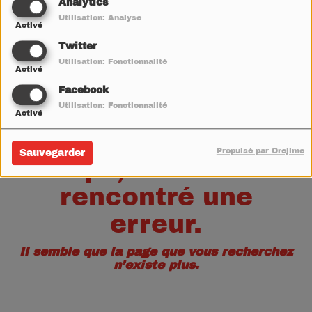
40
Analytics
Utilisation: Analyse
Activé
Twitter
Utilisation: Fonctionnalité
Activé
Facebook
Utilisation: Fonctionnalité
Activé
Propulsé par Orejime
Sauvegarder
Oups, vous avez
rencontré une
erreur.
Il semble que la page que vous recherchez
n’existe plus.