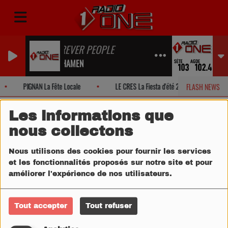
PHOREVER PEOPLE
THE SHAMEN
PIGNAN La Fête Locale
LE CRES La Fiesta d'été 2026!
M
FLASH NEWS
Les informations que
nous collectons
Nous utilisons des cookies pour fournir les services
et les fonctionnalités proposés sur notre site et pour
améliorer l'expérience de nos utilisateurs.
Tout accepter
Tout refuser