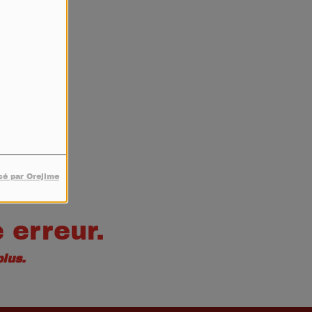
4
sé par Orejime
 erreur.
lus.