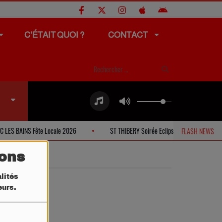
C'ÉTAIT QUOI ?
CONTACT
S BAINS Fête Locale 2026
ST THIBERY Soirée Eclipse Solaire
FLASH NEWS
tons
lités
teurs.