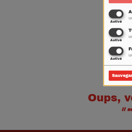
A
Ut
Activé
T
Ut
Activé
F
Ut
Activé
Sauvega
Oups, v
Il 