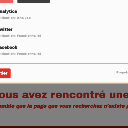
40
nalytics
ilisation: Analyse
witter
ilisation: Fonctionnalité
acebook
ilisation: Fonctionnalité
Propul
rder
ous avez rencontré une
semble que la page que vous recherchez n’existe p