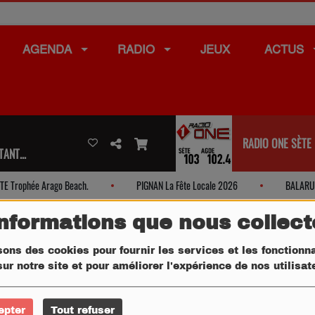
AGENDA
RADIO
JEUX
ACTUS
RADIO ONE SÈTE
ANT...
Trophée Arago Beach.
PIGNAN La Fête Locale 2026
BALARUC LE
informations que nous collec
sons des cookies pour fournir les services et les fonctionna
ur notre site et pour améliorer l'expérience de nos utilisa
epter
Tout refuser