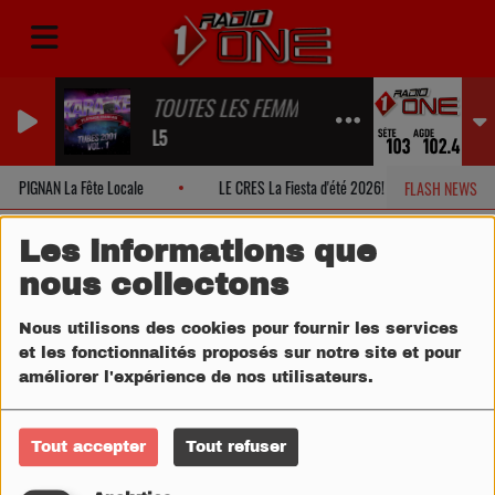
TOUTES LES FEMMES DE TA VIE
L5
PIGNAN La Fête Locale
LE CRES La Fiesta d'été 2026!
MONTPEL
FLASH NEWS
Les informations que
nous collectons
Nous utilisons des cookies pour fournir les services
et les fonctionnalités proposés sur notre site et pour
améliorer l'expérience de nos utilisateurs.
Tout accepter
Tout refuser