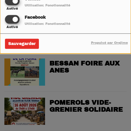
Utilisation: Fonctionnalité
Activé
Facebook
FLORENSAC
Utilisation: Fonctionnalité
Activé
COURSE DE
BROUETTE
Propulsé par Orejime
Sauvegarder
BESSAN FOIRE AUX
ANES
POMEROLS VIDE-
GRENIER SOLIDAIRE