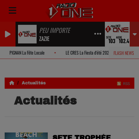
PEU IMPORTE
ZAZIE
PIGNAN La Fête Locale
LE CRES La Fiesta d'été 2026!
MONTP
FLASH NEWS
Actualités
RSS
Actualités
SETE TROPHÉE