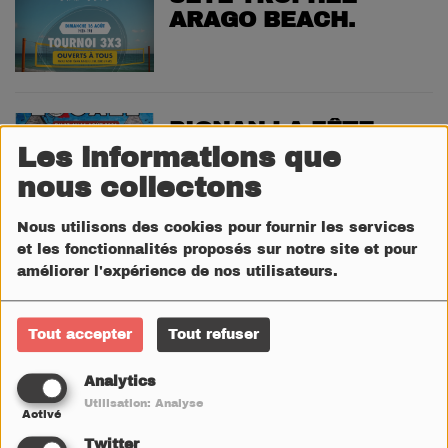
ARAGO BEACH.
PIGNAN LA FÊTE
LOCALE 2026
Les informations que
nous collectons
Nous utilisons des cookies pour fournir les services
et les fonctionnalités proposés sur notre site et pour
BALARUC LES
améliorer l'expérience de nos utilisateurs.
BAINS FÊTE LOCALE
2026
Tout accepter
Tout refuser
Analytics
ST THIBERY SOIRÉE
Utilisation: Analyse
Activé
ECLIPSE SOLAIRE
Twitter