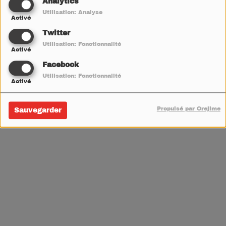
Analytics
Utilisation: Analyse
V
W
X
Y
Z
Activé
Twitter
Utilisation: Fonctionnalité
Activé
Facebook
Utilisation: Fonctionnalité
Activé
Propulsé par Orejime
Sauvegarder