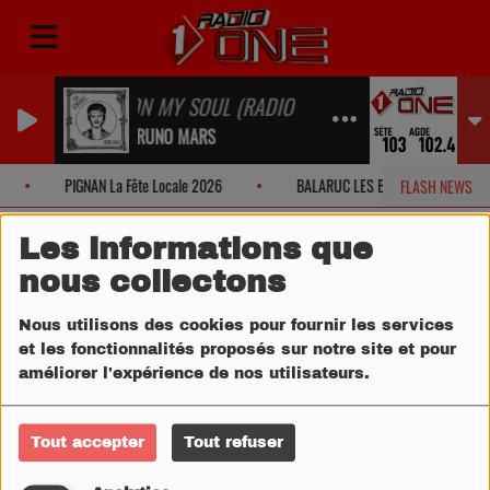
ON MY SOUL (RADIO EDIT)
BRUNO MARS
PIGNAN La Fête Locale 2026
BALARUC LES BAINS Fête Locale 2
FLASH NEWS
Les informations que
nous collectons
Nous utilisons des cookies pour fournir les services
et les fonctionnalités proposés sur notre site et pour
améliorer l'expérience de nos utilisateurs.
Tout accepter
Tout refuser