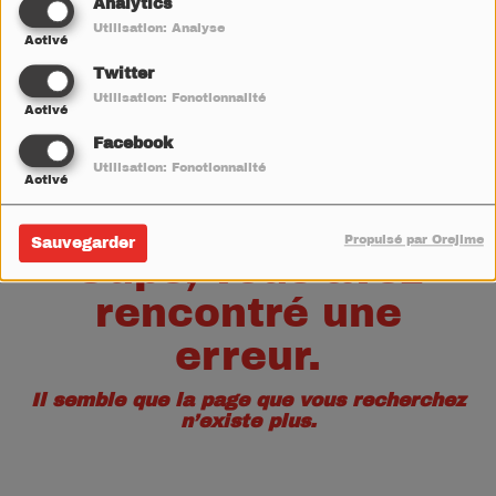
40
Analytics
Utilisation: Analyse
Activé
Twitter
Utilisation: Fonctionnalité
Activé
Facebook
Utilisation: Fonctionnalité
Activé
Propulsé par Orejime
Sauvegarder
Oups, vous avez
rencontré une
erreur.
Il semble que la page que vous recherchez
n’existe plus.