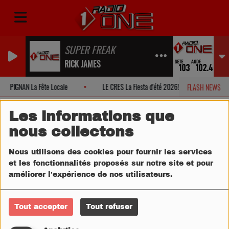
SUPER FREAK
RICK JAMES
PIGNAN La Fête Locale
LE CRES La Fiesta d'été 2026!
MONTPE
FLASH NEWS
Les informations que
nous collectons
Nous utilisons des cookies pour fournir les services
et les fonctionnalités proposés sur notre site et pour
améliorer l'expérience de nos utilisateurs.
Tout accepter
Tout refuser