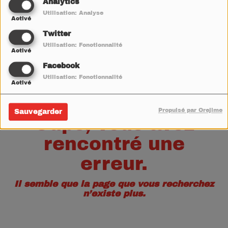
40
Analytics
Utilisation: Analyse
Activé
Twitter
Utilisation: Fonctionnalité
Activé
Facebook
Utilisation: Fonctionnalité
Activé
Propulsé par Orejime
Sauvegarder
Oups, vous avez
rencontré une
erreur.
Il semble que la page que vous recherchez
n’existe plus.