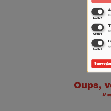
A
Ut
Activé
T
Ut
Activé
F
Ut
Activé
Sauvega
Oups, v
Il 