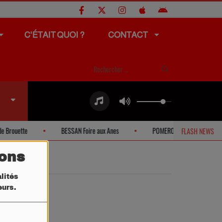
C'ÉTAIT QUOI ?
CONTACT
Brouette
BESSAN Foire aux Anes
POMEROLS Vide-grenier solida
FLASH NEWS
tons
lités
teurs.