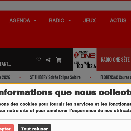
AGENDA
RADIO
JEUX
ACTUS
RADIO ONE SÈTE
ANT...
2026
ST THIBERY Soirée Eclipse Solaire
FLORENSAC Course de 
informations que nous collec
sons des cookies pour fournir les services et les fonctionna
ur notre site et pour améliorer l'expérience de nos utilisa
epter
Tout refuser