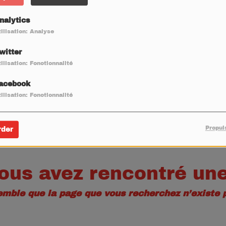
40
nalytics
ilisation: Analyse
witter
ilisation: Fonctionnalité
acebook
ilisation: Fonctionnalité
Propul
rder
ous avez rencontré une
semble que la page que vous recherchez n’existe p