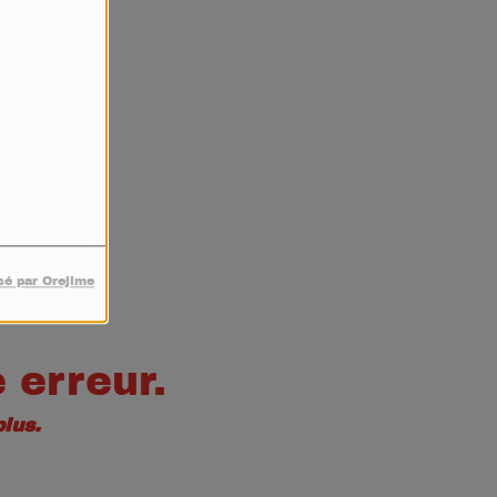
4
sé par Orejime
 erreur.
lus.