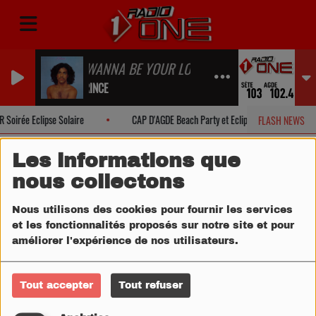
I WANNA BE YOUR LOVER
PRINCE
Soirée Eclipse Solaire
CAP D'AGDE Beach Party et Eclipse Solaire
FLASH NEWS
Les informations que
nous collectons
Nous utilisons des cookies pour fournir les services
et les fonctionnalités proposés sur notre site et pour
améliorer l'expérience de nos utilisateurs.
Tout accepter
Tout refuser