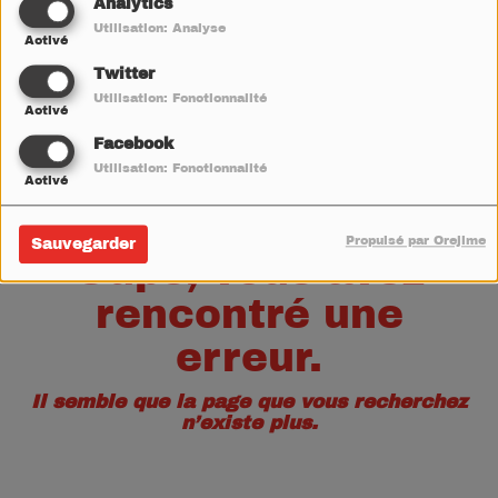
40
Analytics
Utilisation: Analyse
Activé
Twitter
Utilisation: Fonctionnalité
Activé
Facebook
Utilisation: Fonctionnalité
Activé
Propulsé par Orejime
Sauvegarder
Oups, vous avez
rencontré une
erreur.
Il semble que la page que vous recherchez
n’existe plus.