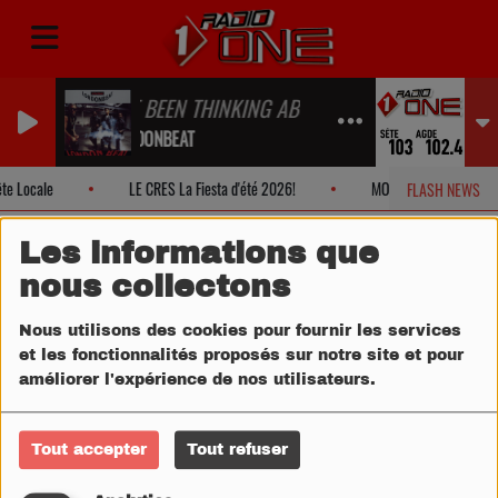
I'VE BEEN THINKING ABOUT YOU
LONDONBEAT
e Locale
LE CRES La Fiesta d'été 2026!
MONTPELLIER Soirée Ecl
FLASH NEWS
Les informations que
nous collectons
Nous utilisons des cookies pour fournir les services
et les fonctionnalités proposés sur notre site et pour
améliorer l'expérience de nos utilisateurs.
Tout accepter
Tout refuser