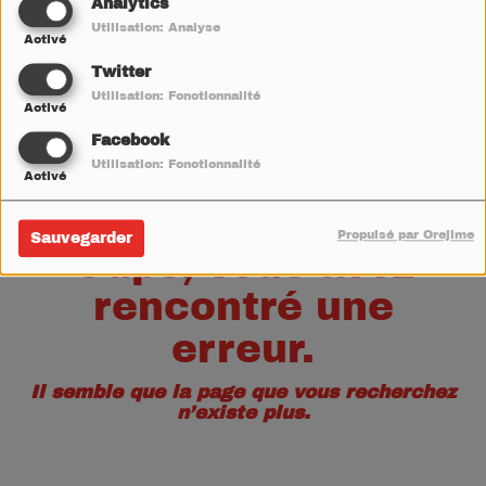
40
Analytics
Utilisation: Analyse
Activé
Twitter
Utilisation: Fonctionnalité
Activé
Facebook
Utilisation: Fonctionnalité
Activé
Propulsé par Orejime
Sauvegarder
Oups, vous avez
rencontré une
erreur.
Il semble que la page que vous recherchez
n’existe plus.