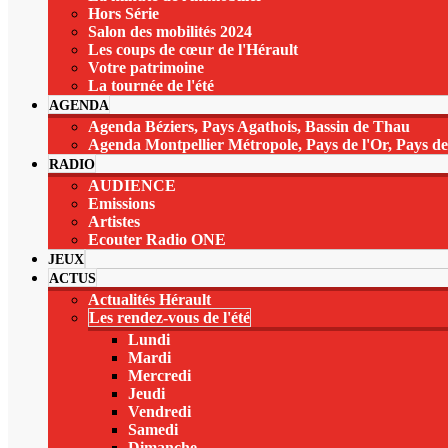
Hors Série
Salon des mobilités 2024
Les coups de cœur de l'Hérault
Votre patrimoine
La tournée de l'été
AGENDA
Agenda Béziers, Pays Agathois, Bassin de Thau
Agenda Montpellier Métropole, Pays de l'Or, Pays d
RADIO
AUDIENCE
Emissions
Artistes
Ecouter Radio ONE
JEUX
ACTUS
Actualités Hérault
Les rendez-vous de l'été
Lundi
Mardi
Mercredi
Jeudi
Vendredi
Samedi
Dimanche