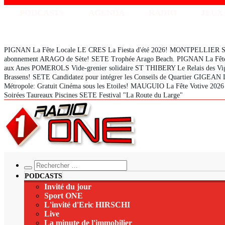
PODCASTS
AGENDA
RADIO
JEUX
PIGNAN La Fête Locale
LE CRES La Fiesta d'été 2026!
MONTPELLIER Soir
abonnement ARAGO de Sète!
SETE Trophée Arago Beach.
PIGNAN La Fête
aux Anes
POMEROLS Vide-grenier solidaire
ST THIBERY Le Relais des Vi
Brassens!
SETE Candidatez pour intégrer les Conseils de Quartier
GIGEAN Le
Métropole: Gratuit Cinéma sous les Etoiles!
MAUGUIO La Fête Votive 202
Soirées Taureaux Piscines
SETE Festival "La Route du Large"
PODCASTS
Invité du jour
Sport ONE
L'invité d'Eric HIRSCHI
Live
La minute de l'immobilier