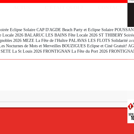
ACTUS
C'ÉTAIT QUOI ?
CONTACT
ée Eclipse Solaire
CAP D'AGDE Beach Party et Eclipse Solaire
POUSSAN L
 Locale 2026
BALARUC LES BAINS Fête Locale 2026
ST THIBERY Soirée 
Je
gnobles 2026
MEZE La Fête de l'Huître
PALAVAS LES FLOTS Solidarité ave
s Nocturnes de Mots et Merveilles
BOUZIGUES Eclipse et Ciné Gratuit!
AGD
6
SETE La St Louis 2026
FRONTIGNAN La Fête du Port 2026
FRONTIGNAN
Je
Je