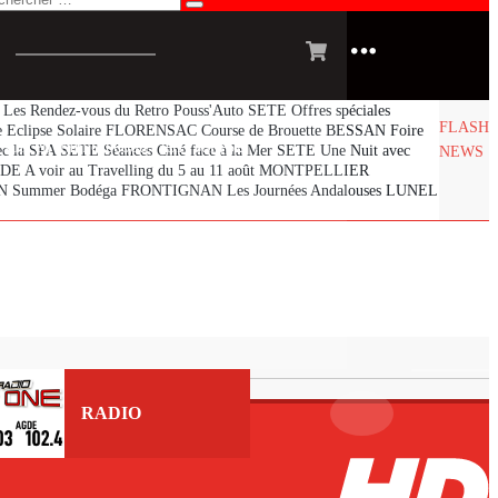
es Rendez-vous du Retro Pouss'Auto
SETE Offres spéciales
FLASH
Eclipse Solaire
FLORENSAC Course de Brouette
BESSAN Foire
 suis en train d’écouter [$1] sur [$2] !
c la SPA
SETE Séances Ciné face à la Mer
SETE Une Nuit avec
NEWS
E A voir au Travelling du 5 au 11 août
MONTPELLIER
 Summer Bodéga
FRONTIGNAN Les Journées Andalouses
LUNEL
 suis en train d’écouter le podcast [$1] !
 suis en train d’écouter l’extrait [$1] !
RADIO