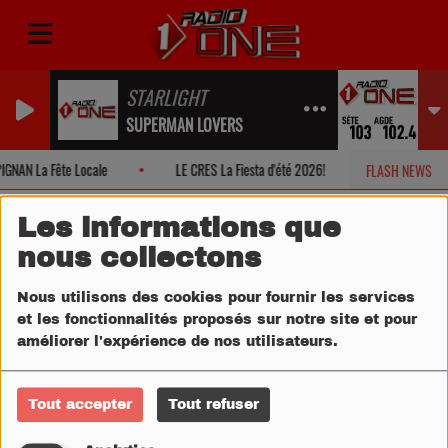
STARLIGHT
SUPERMAN LOVERS
IGNAN La Fête Locale
LE CRES La Fiesta d'été 2026!
MONTPELLIE
FLASH NEWS
Les informations que
nous collectons
Nous utilisons des cookies pour fournir les services
et les fonctionnalités proposés sur notre site et pour
améliorer l'expérience de nos utilisateurs.
Tout accepter
Tout refuser