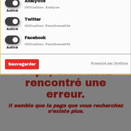
40
Analytics
Utilisation: Analyse
Activé
Twitter
Utilisation: Fonctionnalité
Activé
Facebook
Utilisation: Fonctionnalité
Activé
Propulsé par Orejime
Sauvegarder
Oups, vous avez
rencontré une
erreur.
Il semble que la page que vous recherchez
n’existe plus.