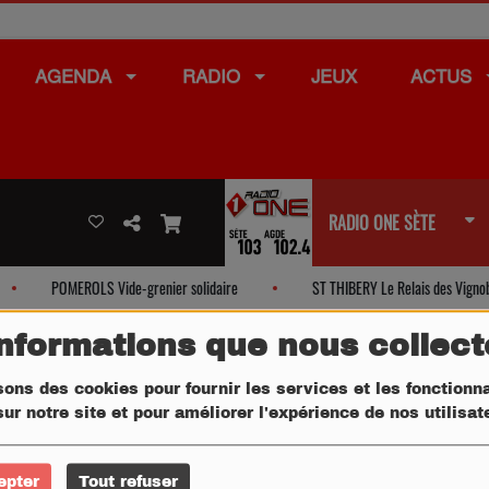
AGENDA
RADIO
JEUX
ACTUS
RADIO ONE SÈTE
POMEROLS Vide-grenier solidaire
ST THIBERY Le Relais des Vignobl
informations que nous collec
sons des cookies pour fournir les services et les fonctionna
ur notre site et pour améliorer l'expérience de nos utilisa
epter
Tout refuser