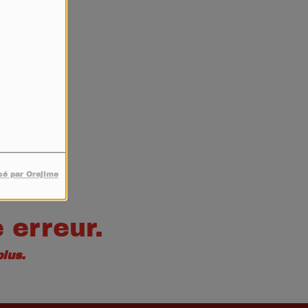
4
sé par Orejime
 erreur.
lus.