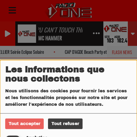
?U CAN'T TOUCH THIS
?MC HAMMER
IER Soirée Eclipse Solaire
CAP D'AGDE Beach Party et Eclipse Solaire
FLASH NEWS
Les informations que
nous collectons
Nous utilisons des cookies pour fournir les services
et les fonctionnalités proposés sur notre site et pour
améliorer l'expérience de nos utilisateurs.
Tout accepter
Tout refuser