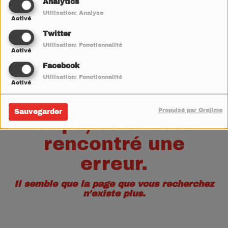
40
Analytics
Utilisation: Analyse
Activé
Twitter
Utilisation: Fonctionnalité
Activé
Facebook
Utilisation: Fonctionnalité
Activé
Propulsé par Orejime
Sauvegarder
Oups, vous avez
rencontré une
erreur.
Il semble que la page que vous recherchez
n’existe plus.