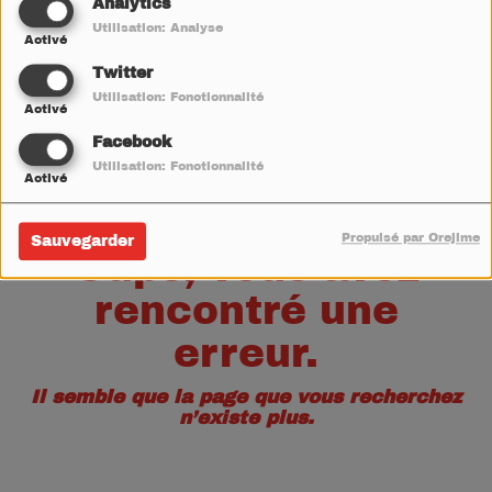
40
Analytics
Utilisation: Analyse
Activé
Twitter
Utilisation: Fonctionnalité
Activé
Facebook
Utilisation: Fonctionnalité
Activé
Propulsé par Orejime
Sauvegarder
Oups, vous avez
rencontré une
erreur.
Il semble que la page que vous recherchez
n’existe plus.