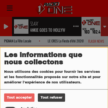
RELAX
FRANKIE GOES TO HOLLYWOOD
PIGNAN La Fête Locale
LE CRES La Fiesta d'été 2026!
MONTPE
FLASH NEWS
Les informations que
nous collectons
Nous utilisons des cookies pour fournir les services
et les fonctionnalités proposés sur notre site et pour
améliorer l'expérience de nos utilisateurs.
Tout accepter
Tout refuser