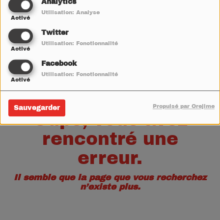
40
Analytics
Utilisation: Analyse
Activé
Twitter
Utilisation: Fonctionnalité
Activé
Facebook
Utilisation: Fonctionnalité
Activé
Propulsé par Orejime
Sauvegarder
Oups, vous avez
rencontré une
erreur.
Il semble que la page que vous recherchez
n’existe plus.