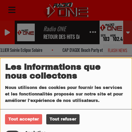
Radio ONE
RETOUR DES HITS DANS UN INSTANT...
IER Soirée Eclipse Solaire
CAP D'AGDE Beach Party et Eclipse Solaire
FLASH NEWS
Les informations que
nous collectons
Nous utilisons des cookies pour fournir les services
et les fonctionnalités proposés sur notre site et pour
améliorer l'expérience de nos utilisateurs.
Tout accepter
Tout refuser