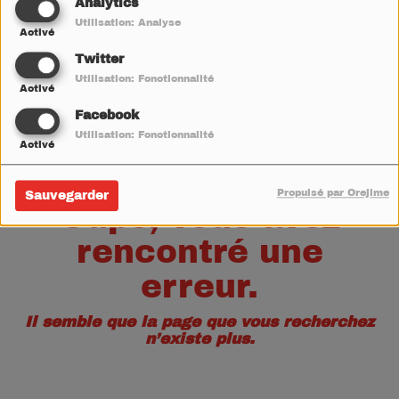
40
Analytics
Utilisation: Analyse
Activé
Twitter
Utilisation: Fonctionnalité
Activé
Facebook
Utilisation: Fonctionnalité
Activé
Propulsé par Orejime
Sauvegarder
Oups, vous avez
rencontré une
erreur.
Il semble que la page que vous recherchez
n’existe plus.