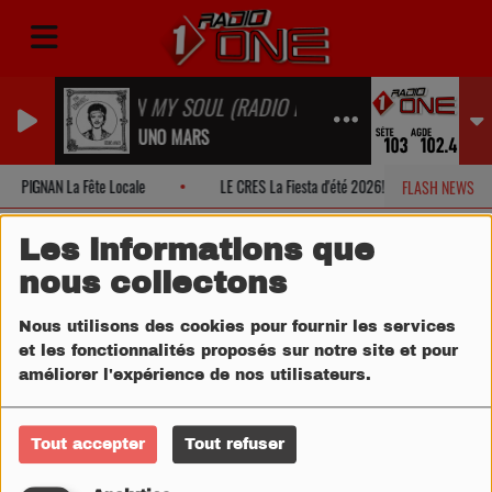
ON MY SOUL (RADIO EDIT)
BRUNO MARS
PIGNAN La Fête Locale
LE CRES La Fiesta d'été 2026!
MONTPE
FLASH NEWS
Les informations que
nous collectons
Nous utilisons des cookies pour fournir les services
et les fonctionnalités proposés sur notre site et pour
améliorer l'expérience de nos utilisateurs.
Tout accepter
Tout refuser