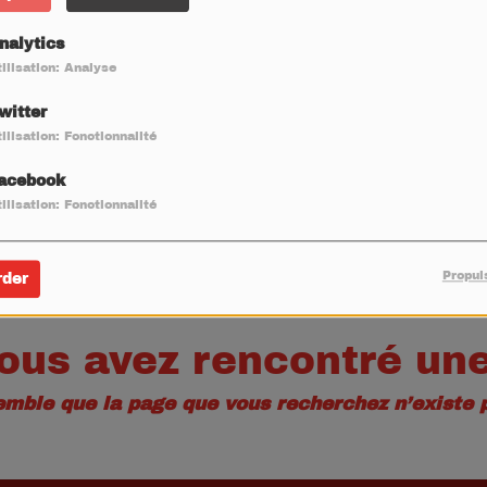
40
nalytics
ilisation: Analyse
witter
ilisation: Fonctionnalité
acebook
ilisation: Fonctionnalité
Propul
rder
ous avez rencontré une
semble que la page que vous recherchez n’existe p