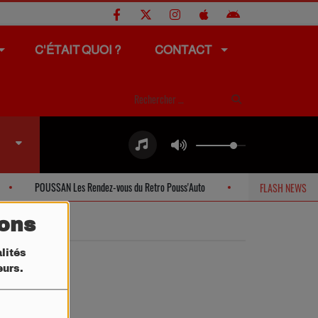
C'ÉTAIT QUOI ?
CONTACT
POUSSAN Les Rendez-vous du Retro Pouss'Auto
SETE Offres spécial
FLASH NEWS
tons
lités
teurs.