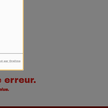
4
sé par Orejime
 erreur.
lus.