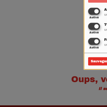
A
Ut
Activé
T
Ut
Activé
F
Ut
Activé
Sauvega
Oups, v
Il 