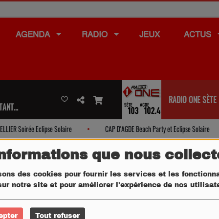
AGENDA
RADIO
JEUX
ACTUS
RADIO ONE SÈTE
ANT...
ER Soirée Eclipse Solaire
CAP D'AGDE Beach Party et Eclipse Solaire
informations que nous collec
sons des cookies pour fournir les services et les fonctionna
ur notre site et pour améliorer l'expérience de nos utilisa
epter
Tout refuser