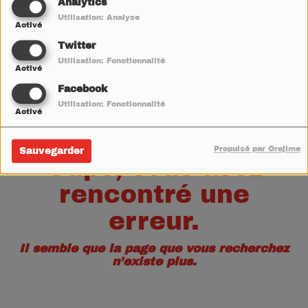
40
Analytics
Utilisation: Analyse
Activé
Twitter
Utilisation: Fonctionnalité
Activé
Facebook
Utilisation: Fonctionnalité
Activé
Propulsé par Orejime
Sauvegarder
Oups, vous avez
rencontré une
erreur.
Il semble que la page que vous recherchez
n’existe plus.