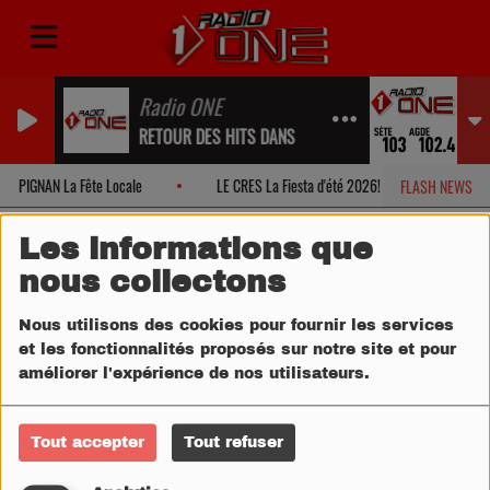
Radio ONE
RETOUR DES HITS DANS UN INSTANT...
PIGNAN La Fête Locale
LE CRES La Fiesta d'été 2026!
MONTPE
FLASH NEWS
Les informations que
nous collectons
Nous utilisons des cookies pour fournir les services
et les fonctionnalités proposés sur notre site et pour
améliorer l'expérience de nos utilisateurs.
Tout accepter
Tout refuser